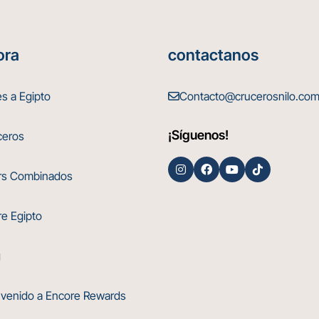
ora
contactanos
Contacto@crucerosnilo.co
es a Egipto
¡Síguenos!
eros
s Combinados
e Egipto
g
venido a Encore Rewards