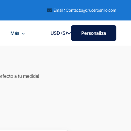
Email : Contacto@crucerosnilo.com
Más
USD ($)
Personaliza
erfecto a tu medida!