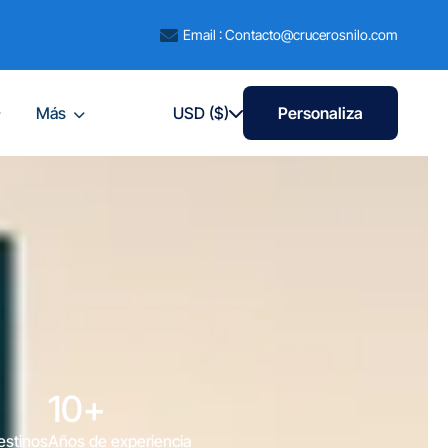
Email : Contacto@crucerosnilo.com
Más
USD ($)
Personaliza
10
10
+
+