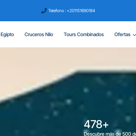
Telefono : +201151890184
 Egipto
Cruceros Nilo
Tours Combinados
Ofertas
500
500
+
+