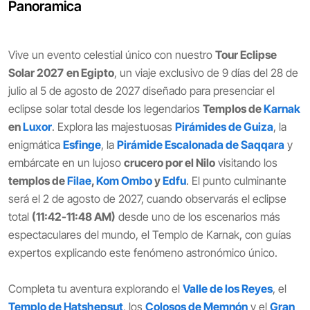
Panoramica
Vive un evento celestial único con nuestro
Tour Eclipse
Solar 2027
en Egipto
, un viaje exclusivo de 9 días del 28 de
julio al 5 de agosto de 2027 diseñado para presenciar el
eclipse solar total desde los legendarios
Templos de
Karnak
en
Luxor
. Explora las majestuosas
Pirámides de Guiza
, la
enigmática
Esfinge
, la
Pirámide Escalonada de Saqqara
y
embárcate en un lujoso
crucero por el Nilo
visitando los
templos de
Filae
,
Kom Ombo
y
Edfu
. El punto culminante
será el 2 de agosto de 2027, cuando observarás el eclipse
total
(11:42-11:48 AM)
desde uno de los escenarios más
espectaculares del mundo, el Templo de Karnak, con guías
expertos explicando este fenómeno astronómico único.
Completa tu aventura explorando el
Valle de los Reyes
, el
Templo de Hatshepsut
, los
Colosos de Memnón
y el
Gran