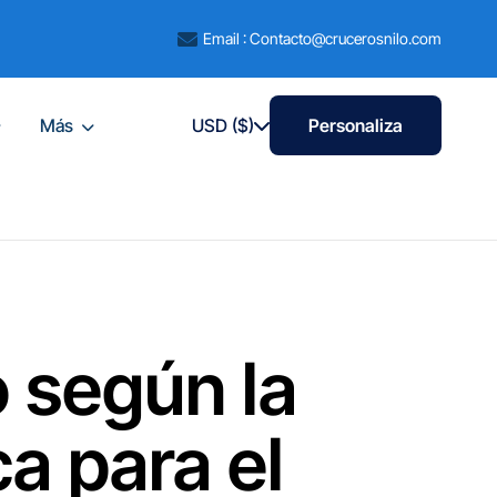
Email : Contacto@crucerosnilo.com
Más
USD ($)
Personaliza
 según la
a para el