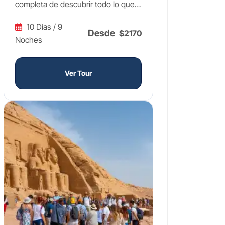
completa de descubrir todo lo que
este país tiene para ofrecer en un
10 Días / 9
solo viaje de 10 días. Comienza en
Desde
$2170
Noches
El Cairo con las icónicas Pirámides
de Guiza, la enigmática Esfinge y los
tesoros del Gran Museo Egipcio.
Ver Tour
Vuela después a Asuán para
contemplar el colosal Templo de
Abu Simbel, obra maestra de
Ramsés II, y embárcate en un
crucero de lujo 5 estrellas por el Nilo
que te llevará por los templos más
legendarios de la antigüedad: Filae,
Kom Ombo, Edfu, el Valle de los
Reyes, Hatshepsut, Karnak y Luxor,
todos guiados por un experto de
habla hispana. Tras Cuatro días