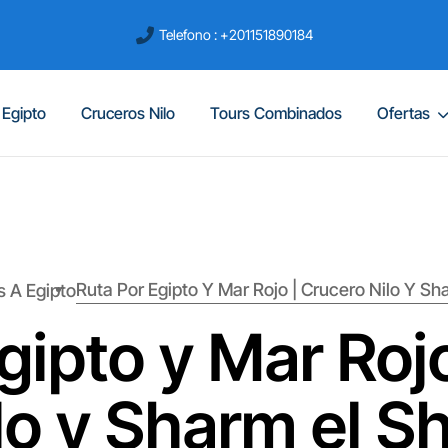
Telefono : +201151890184
 Egipto
Cruceros Nilo
Tours Combinados
Ofertas
Ruta Por Egipto Y Mar Rojo | Crucero Nilo Y Sha
s A Egipto
gipto y Mar Roj
lo y Sharm el Sh