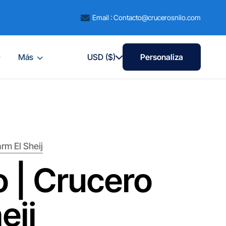
Email : Contacto@crucerosnilo.com
Más
USD ($)
Personaliza
rm El Sheij
o | Crucero
eij