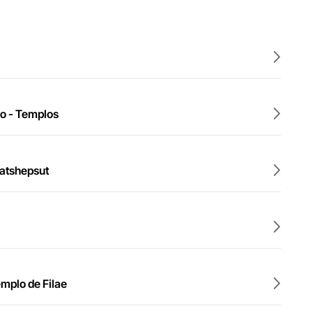
ilo - Templos
Hatshepsut
emplo de Filae