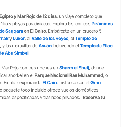
Egipto y Mar Rojo de 12 días
, un viaje completo que
 Nilo y playas paradisíacas. Explora las icónicas
Pirámides
 de Saqqara
en El Cairo
. Embárcate en un crucero 5
rnak
y
Luxor
, el
Valle de los Reyes
, el
Templo de
, y las maravillas de
Asuán
incluyendo el
Templo de Filae
.
de Abu Simbel
.
el Mar Rojo con tres noches en
Sharm el Sheij
, donde
icar snorkel en el
Parque Nacional Ras Muhammad
, o
a
. Finaliza explorando
El Cairo
histórico con el
Gran
te paquete todo incluido ofrece vuelos domésticos,
omidas especificadas y traslados privados.
¡Reserva tu