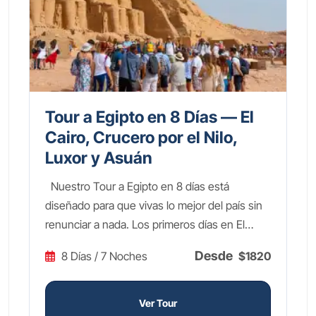
Kom Ombo y Edfu, el Valle de los Reyes con
sus tumbas reales, el espectacular Templo de
Hatshepsut, y los monumentales complejos
de Karnak y Luxor. Este Itinerario de 7 Días
incluye vuelos internos, alojamiento en hotel
4 estrellas, crucero 5 estrellas con pensión
Tour a Egipto en 8 Días — El
completa, guía experto de habla hispana,
Cairo, Crucero por el Nilo,
todas las entradas y traslados privados. Una
Luxor y Asuán
aventura todo incluido perfecta para vivir la
Nuestro Tour a Egipto en 8 días está
grandeza faraónica con máximo confort.
diseñado para que vivas lo mejor del país sin
¡Reserva ahora tu viaje de ensueño!
renunciar a nada. Los primeros días en El
Cairo te llevarán a las legendarias Pirámides
Desde
8 Días / 7 Noches
$1820
de Guiza, la imponente Esfinge y el fascinante
Gran Museo Egipcio, donde los tesoros de
Tutankamón te dejarán sin palabras. Después
Ver Tour