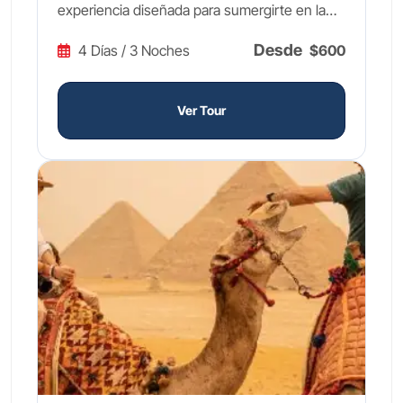
experiencia diseñada para sumergirte en la
grandiosidad de una de las civilizaciones más
Desde
4 Días / 3 Noches
$600
fascinantes de la historia. Explora las
monumentales Pirámides de Guiza y la
enigmática Esfinge, maravíllate con los
Ver Tour
tesoros dorados de Tutankamón en el Gran
Museo Egipcio, y recorre la Pirámide
Escalonada de Sakkara, considerada la
primera estructura piramidal del mundo. Este
tour a Egipto en 4 días está diseñado para
quienes quieren vivir lo esencial del país de
los faraones en poco tiempo, pero con la
máxima calidad y comodidad. Cada día de
este viaje te transportará miles de años atrás,
revelando los secretos de los faraones a
través de sus templos, fortalezas y obras
maestras arquitectónicas. Visitarás también la