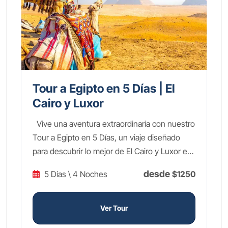
Tour a Egipto en 5 Días | El
Cairo y Luxor
Vive una aventura extraordinaria con nuestro
Tour a Egipto en 5 Días, un viaje diseñado
para descubrir lo mejor de El Cairo y Luxor en
una experiencia completa e inolvidable.
desde
5 Días \ 4 Noches
$1250
Explora las legendarias Pirámides de Guiza y
la enigmática Esfinge, sumérgete en los
tesoros milenarios del Gran Museo Egipcio.
Ver Tour
Luego, volarás a Luxor, la ciudad de los