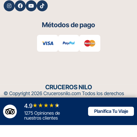
Métodos de pago
CRUCEROS NILO
© Copyright 2026
Crucerosnilo.com
Todos los derechos
reservados .
★★★★
★
4.9
Planifica Tu Viaje
1275 Opiniones de
Richiedi preventivo gratuito
nuestros clientes