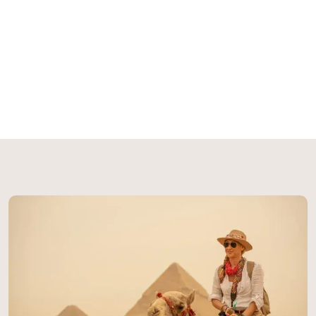
internacional y local deleita los paladares más
exigentes. Durante tu travesía, explorarás
los tesoros arqueológicos más emblemáticos:
desde los colosales templos de Karnak y
Luxor hasta el místico Valle de los Reyes,
pasando por las maravillas de Edfu, Kom
Ombo y el sagrado santuario de Filae. Cada
excursión está acompañada por guías
egiptólogos expertos que darán vida a
milenios de historia.