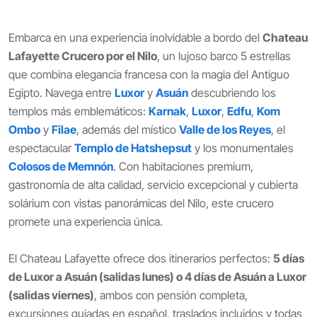
Embarca en una experiencia inolvidable a bordo del
Chateau
Lafayette Crucero por el Nilo
, un lujoso barco 5 estrellas
que combina elegancia francesa con la magia del Antiguo
Egipto. Navega entre
Luxor
y
Asuán
descubriendo los
templos más emblemáticos:
Karnak
,
Luxor
,
Edfu
,
Kom
Ombo
y
Filae
, además del místico
Valle de los Reyes
, el
espectacular
Templo de Hatshepsut
y los monumentales
Colosos de Memnón
. Con habitaciones premium,
gastronomía de alta calidad, servicio excepcional y cubierta
solárium con vistas panorámicas del Nilo, este crucero
promete una experiencia única.
El Chateau Lafayette ofrece dos itinerarios perfectos:
5 días
de Luxor a Asuán (salidas lunes) o 4 días de Asuán a Luxor
(salidas viernes)
, ambos con pensión completa,
excursiones guiadas en español, traslados incluidos y todas