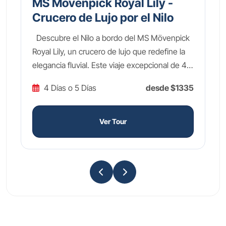
MS Movenpick Royal Lily -
Crucero de Lujo por el Nilo
Descubre el Nilo a bordo del MS Mövenpick
Royal Lily, un crucero de lujo que redefine la
elegancia fluvial. Este viaje excepcional de 4 o
5 días entre Luxor y Asuán te sumergirá en el
4 Días o 5 Días
desde
$1335
esplendor del antiguo Egipto mientras
disfrutas del refinamiento y la hospitalidad
que solo Mövenpick puede ofrecer. El MS
Ver Tour
Mövenpick Royal Lily combina diseño
contemporáneo con toques tradicionales
egipcios, creando un ambiente sofisticado
donde cada detalle ha sido pensado para tu
máximo confort. Sus amplias suites con
balcón privado te ofrecen vistas panorámicas
al Nilo, mientras que su exquisita gastronomía