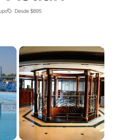
upo
Desde
$895