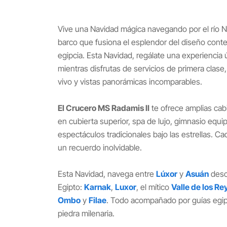
Vive una Navidad mágica navegando por el río Ni
barco que fusiona el esplendor del diseño conte
egipcia. Esta Navidad, regálate una experiencia
mientras disfrutas de servicios de primera clase
vivo y vistas panorámicas incomparables.
El Crucero MS Radamis II
te ofrece amplias cabi
en cubierta superior, spa de lujo, gimnasio equ
espectáculos tradicionales bajo las estrellas. Ca
un recuerdo inolvidable.
Esta Navidad, navega entre
Lúxor
y
Asuán
desc
Egipto:
Karnak
,
Luxor
, el mítico
Valle de los Re
Ombo
y
Filae
. Todo acompañado por guías egip
piedra milenaria.