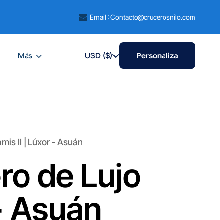
Email : Contacto@crucerosnilo.com
Más
USD ($)
Personaliza
is II | Lúxor - Asuán
ro de Lujo
- Asuán