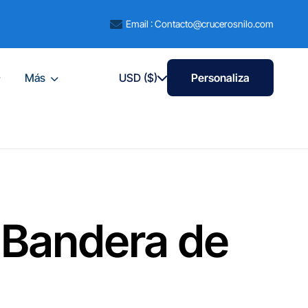
Email : Contacto@crucerosnilo.com
Más
USD ($)
Personaliza
a Bandera de