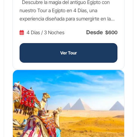
Descubre la magia del antiguo Egipto con
nuestro Tour a Egipto en 4 Días, una
experiencia diseñada para sumergirte en la
grandiosidad de una de las civilizaciones más
Desde
4 Días / 3 Noches
$600
fascinantes de la historia. Explora las
monumentales Pirámides de Guiza y la
enigmática Esfinge, maravíllate con los
Ver Tour
tesoros dorados de Tutankamón en el Gran
Museo Egipcio, y recorre la Pirámide
Escalonada de Sakkara, considerada la
primera estructura piramidal del mundo. Este
tour a Egipto en 4 días está diseñado para
quienes quieren vivir lo esencial del país de
los faraones en poco tiempo, pero con la
máxima calidad y comodidad. Cada día de
este viaje te transportará miles de años atrás,
revelando los secretos de los faraones a