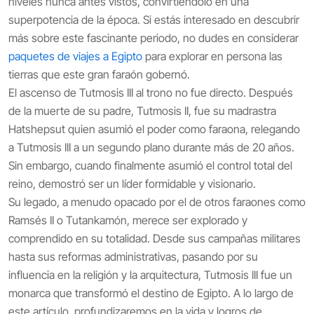
niveles nunca antes vistos, convirtiéndolo en una
superpotencia de la época. Si estás interesado en descubrir
más sobre este fascinante periodo, no dudes en considerar
paquetes de viajes a Egipto
para explorar en persona las
tierras que este gran faraón gobernó.
El ascenso de Tutmosis III al trono no fue directo. Después
de la muerte de su padre, Tutmosis II, fue su madrastra
Hatshepsut quien asumió el poder como faraona, relegando
a Tutmosis III a un segundo plano durante más de 20 años.
Sin embargo, cuando finalmente asumió el control total del
reino, demostró ser un líder formidable y visionario.
Su legado, a menudo opacado por el de otros faraones como
Ramsés II o Tutankamón, merece ser explorado y
comprendido en su totalidad. Desde sus campañas militares
hasta sus reformas administrativas, pasando por su
influencia en la religión y la arquitectura, Tutmosis III fue un
monarca que transformó el destino de Egipto. A lo largo de
este artículo, profundizaremos en la vida y logros de