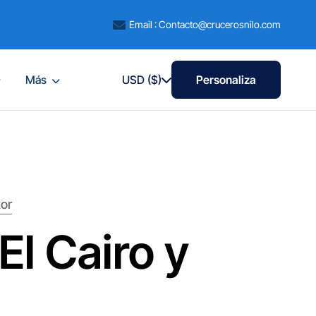
Email : Contacto@crucerosnilo.com
Más
USD ($)
Personaliza
xor
El Cairo y