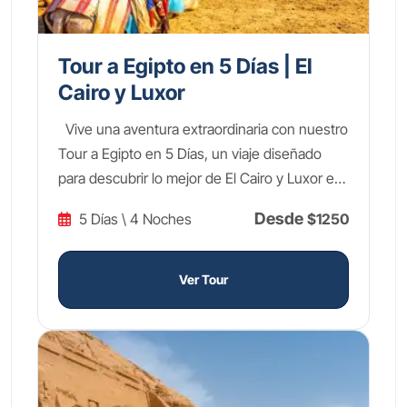
Tour a Egipto en 5 Días | El
Cairo y Luxor
Vive una aventura extraordinaria con nuestro
Tour a Egipto en 5 Días, un viaje diseñado
para descubrir lo mejor de El Cairo y Luxor en
una experiencia completa e inolvidable.
Desde
5 Días \ 4 Noches
$1250
Explora las legendarias Pirámides de Guiza y
la enigmática Esfinge, sumérgete en los
tesoros milenarios del Gran Museo Egipcio.
Ver Tour
Luego, volarás a Luxor, la ciudad de los
templos, donde visitarás el místico Valle de los
Reyes, el imponente Templo de Hatshepsut y
los colosales monumentos de Amenhotep III,
adentrándote en la grandeza del Antiguo