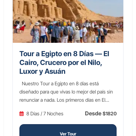
Tour a Egipto en 8 Días — El
Cairo, Crucero por el Nilo,
Luxor y Asuán
Nuestro Tour a Egipto en 8 días está
diseñado para que vivas lo mejor del país sin
renunciar a nada. Los primeros días en El
Cairo te llevarán a las legendarias Pirámides
Desde
8 Días / 7 Noches
$1820
de Guiza, la imponente Esfinge y el fascinante
Gran Museo Egipcio, donde los tesoros de
Tutankamón te dejarán sin palabras. Después
Ver Tour