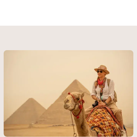
que continúan desconcertando a científicos y
visitantes por igual. Una Obra Maestra de la
Antigüedad La Gran Esfinge de Giza representa
una proeza arquitectónica sin precedentes.
Esculpida directamente de un único bloque de
piedra caliza natural, esta magnífica estructura
alcanza 20 metros de altura y se extiende 73
metros de longitud. Ubicada estratégicamente en la
necrópolis de Giza, cerca de El Cairo, la Esfinge
forma parte de un complejo monumental que
incluye las legendarias Pirámides de Guiza, creando
un paisaje arqueológico sin igual en el mundo. Su
construcción demandó un conocimiento técnico
extraordinario y una visión artística impresionante.
Los antiguos egipcios lograron transformar la roca
viva del desierto en una figura que combina la
fuerza del león con la sabiduría del faraón,
simbolizando el poder divino y terrenal que