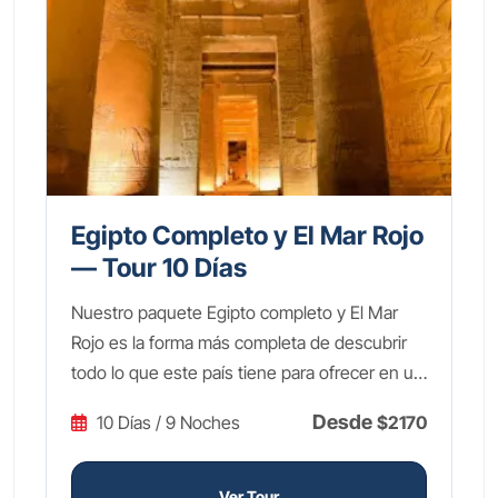
Egipto Completo y El Mar Rojo
— Tour 10 Días
Nuestro paquete Egipto completo y El Mar
Rojo es la forma más completa de descubrir
todo lo que este país tiene para ofrecer en un
solo viaje de 10 días. Comienza en El Cairo
Desde
10 Días / 9 Noches
$2170
con las icónicas Pirámides de Guiza, la
enigmática Esfinge y los tesoros del Gran
Museo Egipcio. Vuela después a Asuán para
Ver Tour