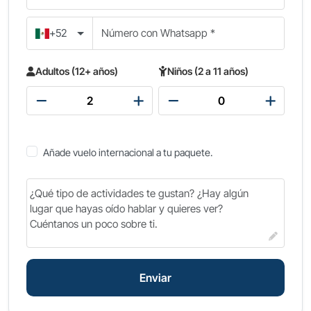
preocupaciones. ¡Reserva ahora tu escapada
exprés al Cairo desde Alejandría!
+52
Adultos (12+ años)
Niños (2 a 11 años)
Añade vuelo internacional a tu paquete.
Enviar