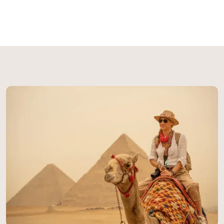
desafiando el paso del tiempo y guardando secretos
que continúan desconcertando a científicos y
visitantes por igual. Una Obra Maestra de la
Antigüedad La Gran Esfinge de Giza representa
una proeza arquitectónica sin precedentes.
Esculpida directamente de un único bloque de
piedra caliza natural, esta magnífica estructura
alcanza 20 metros de altura y se extiende 73
metros de longitud. Ubicada estratégicamente en la
necrópolis de Giza, cerca de El Cairo, la Esfinge
forma parte de un complejo monumental que
incluye las legendarias Pirámides de Guiza, creando
un paisaje arqueológico sin igual en el mundo. Su
construcción demandó un conocimiento técnico
extraordinario y una visión artística impresionante.
Los antiguos egipcios lograron transformar la roca
viva del desierto en una figura que combina la
fuerza del león con la sabiduría del faraón,
simbolizando el poder divino y terrenal que