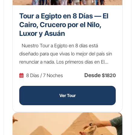
Tour a Egipto en 8 Días — El
Cairo, Crucero por el Nilo,
Luxor y Asuán
Nuestro Tour a Egipto en 8 días está
diseñado para que vivas lo mejor del país sin
renunciar a nada. Los primeros días en El
Cairo te llevarán a las legendarias Pirámides
Desde
8 Días / 7 Noches
$1820
de Guiza, la imponente Esfinge y el fascinante
Gran Museo Egipcio, donde los tesoros de
Tutankamón te dejarán sin palabras. Después
Ver Tour
volarás hacia el sur para embarcarte en un
crucero de lujo 5 estrellas por el Nilo de Luxor
a Asuán, navegando las mismas aguas
sagradas que surcaron los faraones. A lo largo