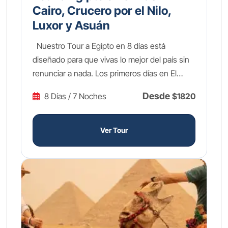
Cairo, Crucero por el Nilo,
Luxor y Asuán
Nuestro Tour a Egipto en 8 días está
diseñado para que vivas lo mejor del país sin
renunciar a nada. Los primeros días en El
Cairo te llevarán a las legendarias Pirámides
Desde
8 Días / 7 Noches
$1820
de Guiza, la imponente Esfinge y el fascinante
Gran Museo Egipcio, donde los tesoros de
Tutankamón te dejarán sin palabras. Después
Ver Tour
volarás hacia el sur para embarcarte en un
crucero de lujo 5 estrellas por el Nilo de Luxor
a Asuán, navegando las mismas aguas
sagradas que surcaron los faraones. A lo largo
del recorrido visitarás los Templos de Karnak
y Luxor, el mítico Valle de los Reyes con sus
62 tumbas faraónicas, el Templo de