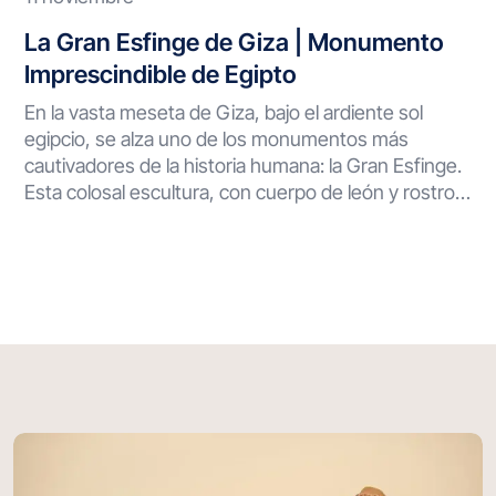
La Gran Esfinge de Giza | Monumento
Imprescindible de Egipto
En la vasta meseta de Giza, bajo el ardiente sol
egipcio, se alza uno de los monumentos más
cautivadores de la historia humana: la Gran Esfinge.
Esta colosal escultura, con cuerpo de león y rostro
humano, ha vigilado el desierto durante milenios,
desafiando el paso del tiempo y guardando secretos
que continúan desconcertando a científicos y
visitantes por igual. Una Obra Maestra de la
Antigüedad La Gran Esfinge de Giza representa
una proeza arquitectónica sin precedentes.
Esculpida directamente de un único bloque de
piedra caliza natural, esta magnífica estructura
alcanza 20 metros de altura y se extiende 73
metros de longitud. Ubicada estratégicamente en la
necrópolis de Giza, cerca de El Cairo, la Esfinge