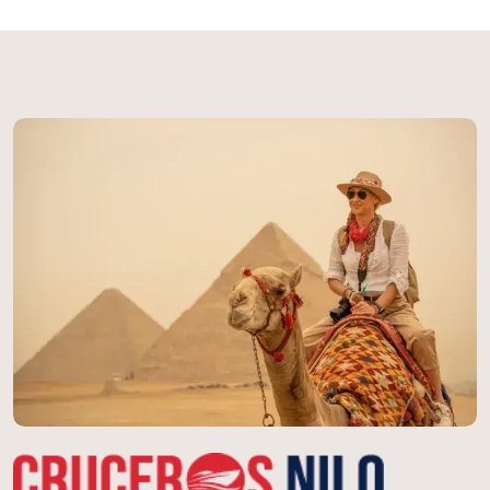
majestuosos templos de Luxor y Karnak,
descubrirás las tumbas reales del Valle de los
Reyes y admirarás los templos de Edfu, Kom
Ombo y Filae. Este paquete combinado
incluye vuelos internos, alojamiento
confortable, crucero de 5 estrellas por el Nilo,
comidas especificadas y todas las visitas
guiadas. ¡Reserva ahora tu tour a Egipto y
Grecia y vive la experiencia de dos mundos
antiguos en un solo viaje extraordinario!