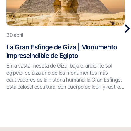
30 abril
La Gran Esfinge de Giza | Monumento
Imprescindible de Egipto
En la vasta meseta de Giza, bajo el ardiente sol
egipcio, se alza uno de los monumentos más
cautivadores de la historia humana: la Gran Esfinge.
Esta colosal escultura, con cuerpo de león y rostro
humano, ha vigilado el desierto durante milenios,
desafiando el paso del tiempo y guardando secretos
que continúan desconcertando a científicos y
visitantes por igual. Una Obra Maestra de la
Antigüedad La Gran Esfinge de Giza representa
una proeza arquitectónica sin precedentes.