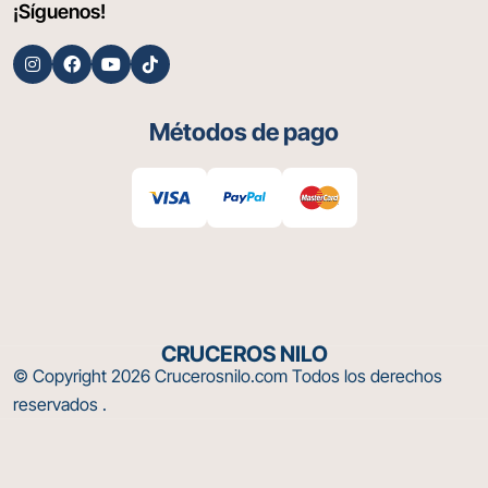
enigma envuelto en misterio y fascinación para
¡Síguenos!
aquello que quieren hacer paquetes de viajes a
Egipto. Su imponente presencia y su rica historia la
convierten en un destino imprescindible para
cualquier amante de la arqueología y la cultura
Métodos de pago
egipcia. ¿Qué secretos más aguardan en las
profundidades de este monumento milenario? Solo
aquellos valientes y curiosos que se aventuren a
descubrirlo podrán revelar la verdad detrás del
enigma de la Gran Esfinge. Empieza tu aventura
ahora con nuestro Tour a Egipto en 5 Días Para
aquellos que deseen vivir la experiencia de explorar
los misterios de Egipto en persona, Cruceros Nilo
ofrece emocionantes viajes a través del tiempo,
CRUCEROS NILO
donde podrás descubrir la grandeza de la civilización
© Copyright 2026
Crucerosnilo.com
Todos los derechos
egipcia y maravillarte con sus monumentos más
reservados .
emblemáticos, incluida la Gran Esfinge de Giza.
¡Embárcate en una aventura inolvidable y déjate
cautivar por el encanto eterno del Nilo y sus tesoros