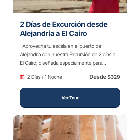
2 Días de Excurción desde
Alejandría a El Cairo
Aprovecha tu escala en el puerto de
Alejandría con nuestra Excursión de 2 días a
El Cairo, diseñada especialmente para
pasajeros de cruceros que desean explorar lo
Desde
2 Días / 1 Noche
$329
mejor de Egipto en tiempo limitado. Descubre
las legendarias Pirámides de Guiza (Keops,
Kefrén y Micerinos), la enigmática Esfinge, el
Ver Tour
Templo del Valle y la Pirámide Escalonada de
Djoser en Saqqara, la primera estructura
piramidal de la historia. El segundo día
visitarás el impresionante Gran Museo Egipcio
(GEM), donde admirarás los tesoros dorados