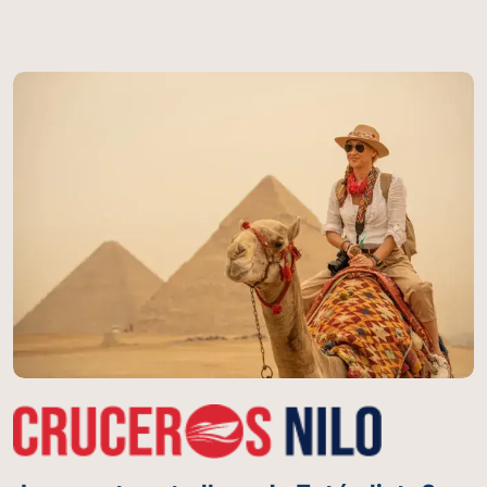
Esculpida directamente de un único bloque de
piedra caliza natural, esta magnífica estructura
alcanza 20 metros de altura y se extiende 73
metros de longitud. Ubicada estratégicamente en la
necrópolis de Giza, cerca de El Cairo, la Esfinge
forma parte de un complejo monumental que
incluye las legendarias Pirámides de Guiza, creando
un paisaje arqueológico sin igual en el mundo. Su
construcción demandó un conocimiento técnico
extraordinario y una visión artística impresionante.
Los antiguos egipcios lograron transformar la roca
viva del desierto en una figura que combina la
fuerza del león con la sabiduría del faraón,
simbolizando el poder divino y terrenal que
caracterizaba a los gobernantes del antiguo Egipto.
Enigmas que Desafían el Tiempo A pesar de siglos
de investigación, la Gran Esfinge continúa
planteando interrogantes fundamentales que