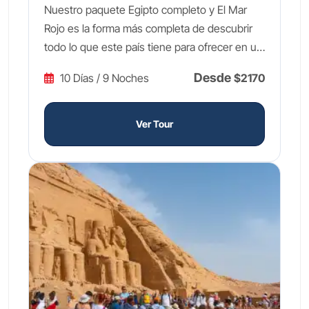
Nuestro paquete Egipto completo y El Mar
Rojo es la forma más completa de descubrir
todo lo que este país tiene para ofrecer en un
solo viaje de 10 días. Comienza en El Cairo
Desde
10 Días / 9 Noches
$2170
con las icónicas Pirámides de Guiza, la
enigmática Esfinge y los tesoros del Gran
Museo Egipcio. Vuela después a Asuán para
Ver Tour
contemplar el colosal Templo de Abu Simbel,
obra maestra de Ramsés II, y embárcate en un
crucero de lujo 5 estrellas por el Nilo que te
llevará por los templos más legendarios de la
antigüedad: Filae, Kom Ombo, Edfu, el Valle
de los Reyes, Hatshepsut, Karnak y Luxor,
todos guiados por un experto de habla
hispana. Tras Cuatro días navegando por el
Río Nilo sagrado, tu tour a Egipto y el Mar Rojo
culmina con tres días de descanso absoluto