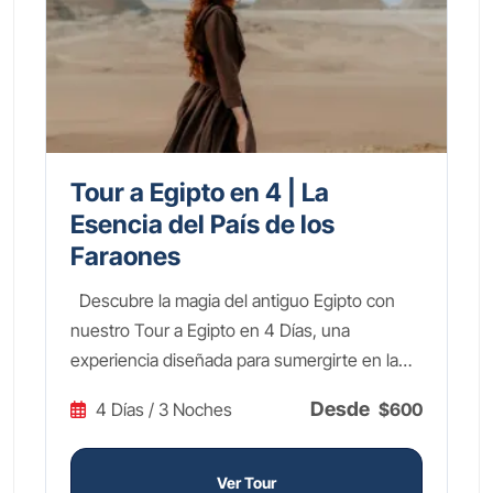
Tour a Egipto en 4 | La
Esencia del País de los
Faraones
Descubre la magia del antiguo Egipto con
nuestro Tour a Egipto en 4 Días, una
experiencia diseñada para sumergirte en la
grandiosidad de una de las civilizaciones más
Desde
4 Días / 3 Noches
$600
fascinantes de la historia. Explora las
monumentales Pirámides de Guiza y la
enigmática Esfinge, maravíllate con los
Ver Tour