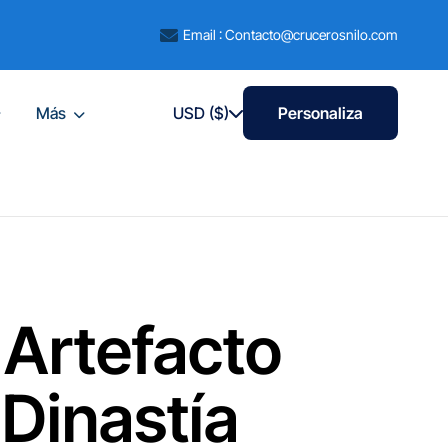
Email : Contacto@crucerosnilo.com
Más
USD ($)
Personaliza
 Artefacto
 Dinastía