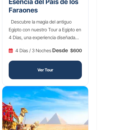
Esencia del País de los
Faraones
Descubre la magia del antiguo
Egipto con nuestro Tour a Egipto en
4 Días, una experiencia diseñada
para sumergirte en la grandiosidad
Desde
4 Días / 3 Noches
$600
de una de las civilizaciones más
fascinantes de la historia. Explora
las monumentales Pirámides de
Ver Tour
Guiza y la enigmática Esfinge,
maravíllate con los tesoros dorados
de Tutankamón en el Gran Museo
Egipcio, y recorre la Pirámide
Escalonada de Sakkara, considerada
la primera estructura piramidal del
mundo. Este tour a Egipto en 4 días