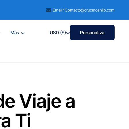
Email : Contacto@crucerosnilo.com
Más
USD ($)
Personaliza
e Viaje a
a Ti