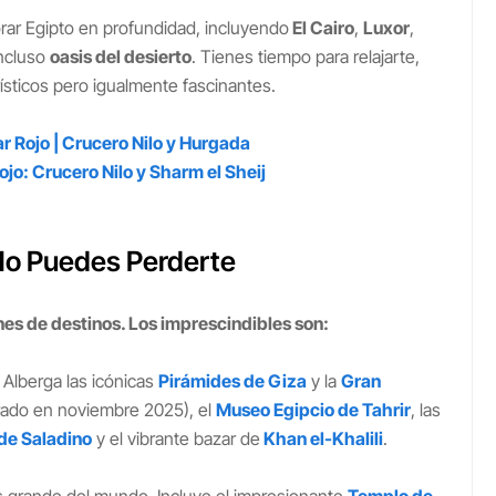
rar Egipto en profundidad, incluyendo
El Cairo
,
Luxor
,
ncluso
oasis del desierto
. Tienes tiempo para relajarte,
urísticos pero igualmente fascinantes.
r Rojo | Crucero Nilo y Hurgada
ojo: Crucero Nilo y Sharm el Sheij
No Puedes Perderte
es de destinos. Los imprescindibles son:
. Alberga las icónicas
Pirámides de Giza
y la
Gran
ado en noviembre 2025), el
Museo Egipcio de Tahrir
, las
de Saladino
y el vibrante bazar de
Khan el-Khalili
.