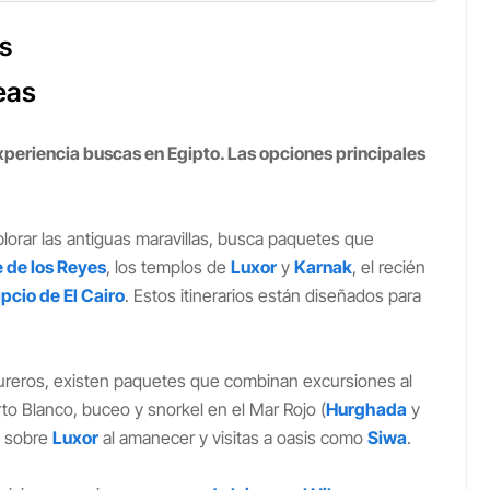
s
eas
xperiencia buscas en Egipto. Las opciones principales
plorar las antiguas maravillas, busca paquetes que
e de los Reyes
, los templos de
Luxor
y
Karnak
, el recién
pcio de El Cairo
. Estos itinerarios están diseñados para
tureros, existen paquetes que combinan excursiones al
rto Blanco, buceo y snorkel en el Mar Rojo (
Hurghada
y
o sobre
Luxor
al amanecer y visitas a oasis como
Siwa
.