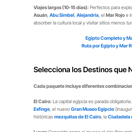
Viajes largos (10-15 días):
Perfectos para explo
Asuán
,
Abu Simbel
,
Alejandría
, el
Mar Rojo
e i
absorber la cultura local y visitar sitios menos t
Egipto Completo y Ma
Ruta por Egipto y Mar R
Selecciona los Destinos que 
Cada paquete incluye diferentes combinacion
El Cairo:
La capital egipcia es parada obligatoria
Esfinge
, el nuevo
Gran Museo Egipcio
(inaugur
históricas
mezquitas de El Cairo
, la
Ciudadela 