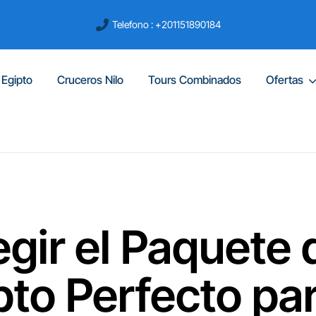
Telefono : +201151890184
 Egipto
Cruceros Nilo
Tours Combinados
Ofertas
gir el Paquete d
pto Perfecto par