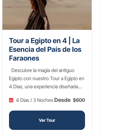
Tour a Egipto en 4 | La
Esencia del País de los
Faraones
Descubre la magia del antiguo
Egipto con nuestro Tour a Egipto en
4 Días, una experiencia diseñada
para sumergirte en la grandiosidad
Desde
4 Días / 3 Noches
$600
de una de las civilizaciones más
fascinantes de la historia. Explora
las monumentales Pirámides de
Ver Tour
Guiza y la enigmática Esfinge,