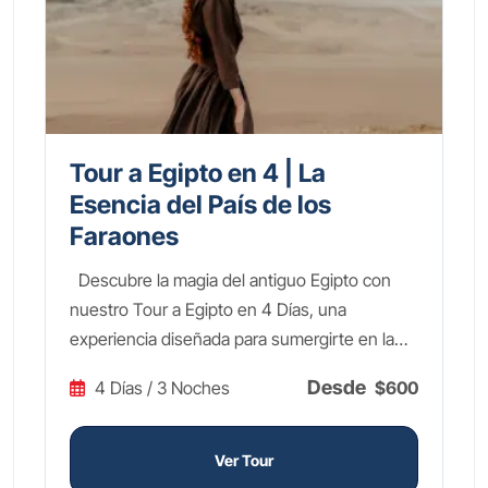
Tour a Egipto en 4 | La
Esencia del País de los
Faraones
Descubre la magia del antiguo Egipto con
nuestro Tour a Egipto en 4 Días, una
experiencia diseñada para sumergirte en la
grandiosidad de una de las civilizaciones más
Desde
4 Días / 3 Noches
$600
fascinantes de la historia. Explora las
monumentales Pirámides de Guiza y la
enigmática Esfinge, maravíllate con los
Ver Tour
tesoros dorados de Tutankamón en el Gran