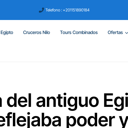
Telefono : +201151890184
 Egipto
Cruceros Nilo
Tours Combinados
Ofertas
 del antiguo Eg
eflejaba poder y