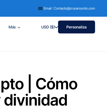
Email : Contacto@crucerosnilo.com
Más
USD ($)
Personaliza
ipto | Cómo
 divinidad