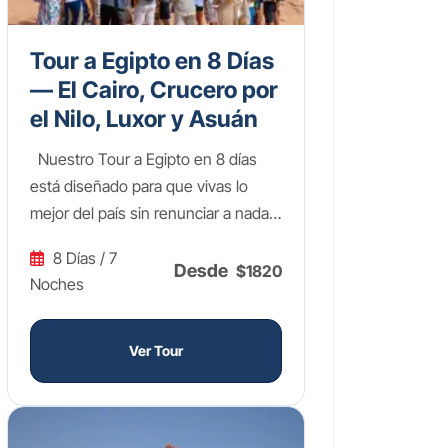
Tour a Egipto en 8 Días
— El Cairo, Crucero por
el Nilo, Luxor y Asuán
Nuestro Tour a Egipto en 8 días
está diseñado para que vivas lo
mejor del país sin renunciar a nada.
Los primeros días en El Cairo te
8 Días / 7
llevarán a las legendarias Pirámides
Desde
$1820
Noches
de Guiza, la imponente Esfinge y el
fascinante Gran Museo Egipcio,
donde los tesoros de Tutankamón
Ver Tour
te dejarán sin palabras. Después
volarás hacia el sur para embarcarte
en un crucero de lujo 5 estrellas por