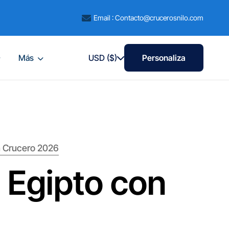
Email : Contacto@crucerosnilo.com
Más
USD ($)
Personaliza
on Crucero 2026
a Egipto con