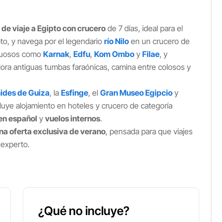
 de viaje a Egipto con crucero
de 7 días, ideal para el
ipto, y navega por el legendario
río Nilo
en un crucero de
stuosos como
Karnak
,
Edfu
,
Kom Ombo
y
Filae
, y
lora antiguas tumbas faraónicas, camina entre colosos y
ides de Guiza
, la
Esfinge
, el
Gran Museo Egipcio
y
ncluye alojamiento en hoteles y crucero de categoría
 en español
y
vuelos internos
.
na oferta exclusiva de verano
, pensada para que viajes
 experto.
¿Qué no incluye?