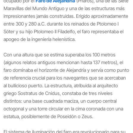
ocupado por el
Faro de Alejandría
(Pharos), una de las Siete
Maravillas del Mundo Antiguo y una de las estructuras más
impresionantes jamás construidas. Erigido aproximadamente
entre 300 y 280 a.C. durante los reinados de Ptolomeo I
Sóter y su hijo Ptolomeo II Filadelfo, el faro representaba el
apogeo de la ingeniería helenística.
Con una altura que se estima superaba los 100 metros
(algunos relatos antiguos mencionan hasta 137 metros), el
faro dominaba el horizonte de Alejandría y servía como punto
de referencia crucial para los navegantes que se acercaban
al bullicioso puerto. La estructura, atribuida al arquitecto
griego Sostratus de Cnidus, constaba de tres niveles
distintos: una base cuadrada maciza, un cuerpo central
octogonal y una torre circular en la cima coronada con una
estatua, posiblemente de Poseidón o Zeus.
El sistema de iluminación del faro era revolucionario para su