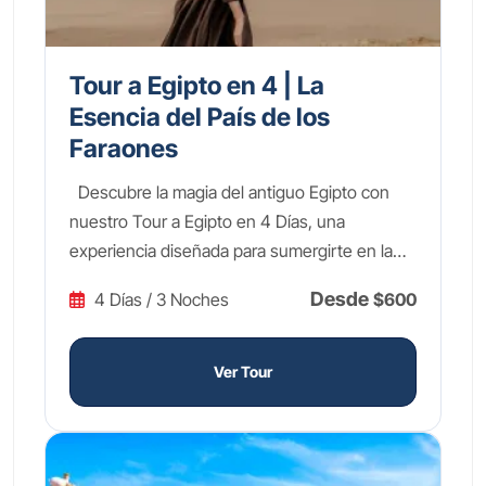
Tour a Egipto en 4 | La
Esencia del País de los
Faraones
Descubre la magia del antiguo Egipto con
nuestro Tour a Egipto en 4 Días, una
experiencia diseñada para sumergirte en la
grandiosidad de una de las civilizaciones más
Desde
4 Días / 3 Noches
$600
fascinantes de la historia. Explora las
monumentales Pirámides de Guiza y la
enigmática Esfinge, maravíllate con los
Ver Tour
tesoros dorados de Tutankamón en el Gran
Museo Egipcio, y recorre la Pirámide
Escalonada de Sakkara, considerada la
primera estructura piramidal del mundo. Este