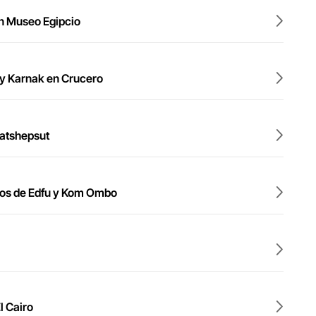
an Museo Egipcio
r y Karnak en Crucero
Hatshepsut
plos de Edfu y Kom Ombo
l Cairo