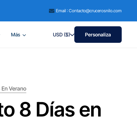
Email : Contacto@crucerosnilo.com
Más
USD ($)
Personaliza
s En Verano
to 8 Días en