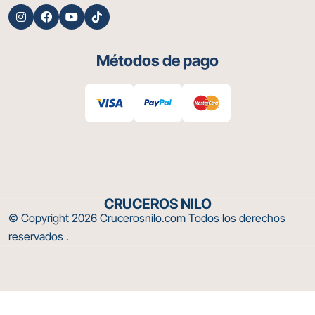
Egipto. Su imponente presencia y su rica historia la
convierten en un destino imprescindible para
cualquier amante de la arqueología y la cultura
Métodos de pago
egipcia. ¿Qué secretos más aguardan en las
profundidades de este monumento milenario? Solo
aquellos valientes y curiosos que se aventuren a
descubrirlo podrán revelar la verdad detrás del
enigma de la Gran Esfinge. Empieza tu aventura
ahora con nuestro Tour a Egipto en 5 Días Para
aquellos que deseen vivir la experiencia de explorar
los misterios de Egipto en persona, Cruceros Nilo
ofrece emocionantes viajes a través del tiempo,
CRUCEROS NILO
donde podrás descubrir la grandeza de la civilización
© Copyright 2026
Crucerosnilo.com
Todos los derechos
egipcia y maravillarte con sus monumentos más
reservados .
emblemáticos, incluida la Gran Esfinge de Giza.
¡Embárcate en una aventura inolvidable y déjate
cautivar por el encanto eterno del Nilo y sus tesoros
ancestrales! Preguntas Frecuentes (FAQs) sobre
la Gran Esfinge de Giza ¿Cuándo se construyó la