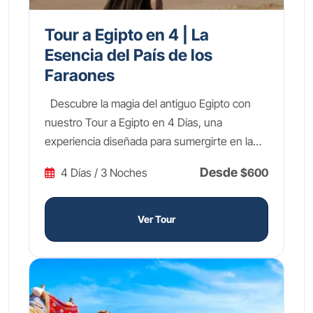
Tour a Egipto en 4 | La
Esencia del País de los
Faraones
Descubre la magia del antiguo Egipto con
nuestro Tour a Egipto en 4 Días, una
experiencia diseñada para sumergirte en la
grandiosidad de una de las civilizaciones más
Desde
4 Días / 3 Noches
$600
fascinantes de la historia. Explora las
monumentales Pirámides de Guiza y la
enigmática Esfinge, maravíllate con los
Ver Tour
tesoros dorados de Tutankamón en el Gran
Museo Egipcio, y recorre la Pirámide
Escalonada de Sakkara, considerada la
primera estructura piramidal del mundo. Este
tour a Egipto en 4 días está diseñado para