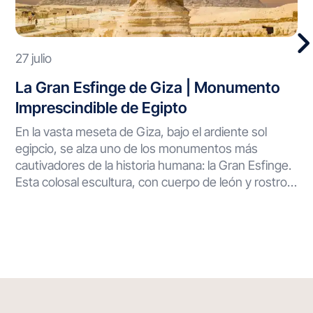
27 julio
La Gran Esfinge de Giza | Monumento
Imprescindible de Egipto
En la vasta meseta de Giza, bajo el ardiente sol
egipcio, se alza uno de los monumentos más
cautivadores de la historia humana: la Gran Esfinge.
Esta colosal escultura, con cuerpo de león y rostro
humano, ha vigilado el desierto durante milenios,
desafiando el paso del tiempo y guardando secretos
que continúan desconcertando a científicos y
visitantes por igual. Una Obra Maestra de la
Antigüedad La Gran Esfinge de Giza representa
una proeza arquitectónica sin precedentes.
Esculpida directamente de un único bloque de