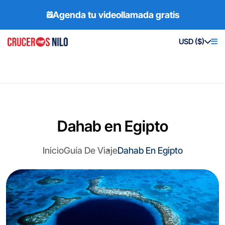
Agenda tu videollamada gratis
USD ($)
Dahab en Egipto
Inicio
Guía De Viaje
Dahab En Egipto