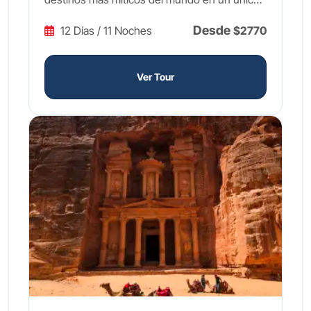
itinerario. En Egipto, te maravillarás ante las
Desde
12 Días / 11 Noches
$2770
Pirámides de Guiza, explorarás los tesoros
inigualables del Gran Museo Egipcio y
descubrirás los secretos de Sakkara, cuna de
Ver Tour
las primeras pirámides escalonadas del
mundo. A bordo de un crucero de lujo por el
Nilo, navegarás hacia Luxor y Asuán para
admirar el Templo de Karnak, el Valle de los
Reyes y el imponente Templo de Filae,
acompañado en todo momento por guías
expertos en español que transformarán cada
visita en una lección viva de historia milenaria.
La segunda parte del Tour a Egipto y
Jordania te sumerge en la riqueza cultural del
Reino Hachemita. Desde Ammán explorarás
su ciudadela y el espectacular teatro romano,