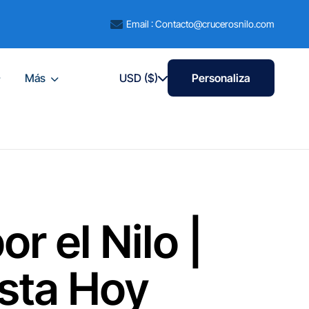
Email : Contacto@crucerosnilo.com
Más
USD ($)
Personaliza
r el Nilo |
sta Hoy