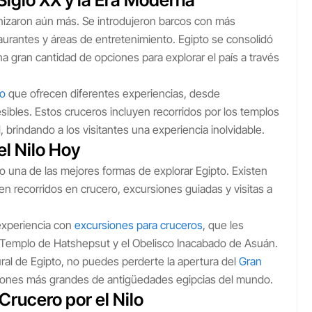
 Siglo XX y la Era Moderna
ernizaron aún más. Se introdujeron barcos con más
urantes y áreas de entretenimiento. Egipto se consolidó
na gran cantidad de opciones para explorar el país a través
lo
que ofrecen diferentes experiencias, desde
ibles. Estos cruceros incluyen recorridos por los templos
brindando a los visitantes una experiencia inolvidable.
el Nilo Hoy
do una de las mejores formas de explorar Egipto. Existen
n recorridos en crucero, excursiones guiadas y visitas a
xperiencia con
excursiones para cruceros
, que les
 Templo de Hatshepsut y el Obelisco Inacabado de Asuán.
ural de Egipto, no puedes perderte la apertura del
Gran
cciones más grandes de antigüedades egipcias del mundo.
Crucero por el Nilo