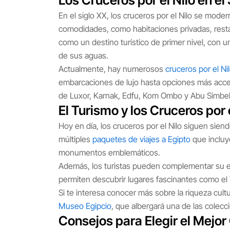
Los Cruceros por el Nilo en el
En el siglo XX, los cruceros por el Nilo se mod
comodidades, como habitaciones privadas, resta
como un destino turístico de primer nivel, con u
de sus aguas.
Actualmente, hay numerosos
cruceros por el Ni
embarcaciones de lujo hasta opciones más acces
de Luxor, Karnak, Edfu, Kom Ombo y Abu Simbel, 
El Turismo y los Cruceros por 
Hoy en día, los cruceros por el Nilo siguen sien
múltiples
paquetes de viajes a Egipto
que incluye
monumentos emblemáticos.
Además, los turistas pueden complementar su e
permiten descubrir lugares fascinantes como el
Si te interesa conocer más sobre la riqueza cult
Museo Egipcio
, que albergará una de las cole
Consejos para Elegir el Mejor 