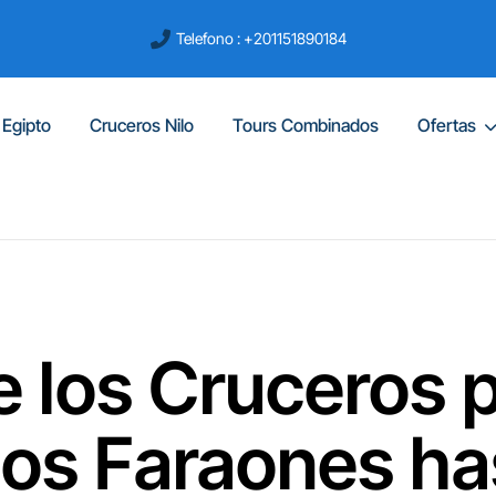
Telefono : +201151890184
 Egipto
Cruceros Nilo
Tours Combinados
Ofertas
e los Cruceros po
los Faraones ha