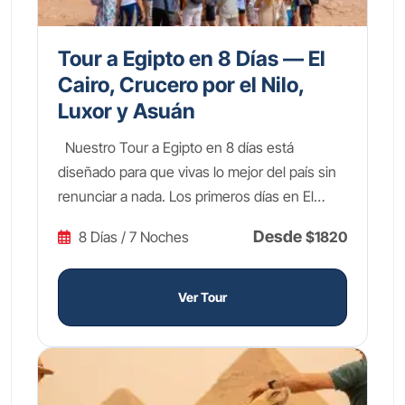
Tour a Egipto en 8 Días — El
Cairo, Crucero por el Nilo,
Luxor y Asuán
Nuestro Tour a Egipto en 8 días está
diseñado para que vivas lo mejor del país sin
renunciar a nada. Los primeros días en El
Cairo te llevarán a las legendarias Pirámides
Desde
8 Días / 7 Noches
$1820
de Guiza, la imponente Esfinge y el fascinante
Gran Museo Egipcio, donde los tesoros de
Tutankamón te dejarán sin palabras. Después
Ver Tour
volarás hacia el sur para embarcarte en un
crucero de lujo 5 estrellas por el Nilo de Luxor
a Asuán, navegando las mismas aguas
sagradas que surcaron los faraones. A lo largo