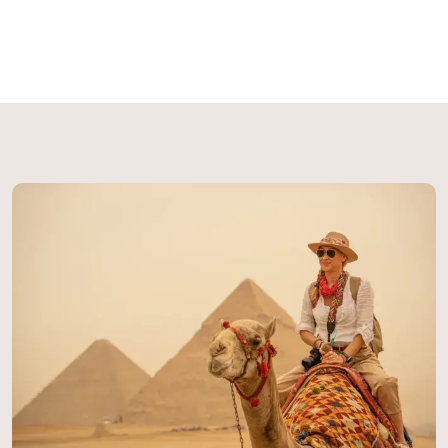
desafiando el paso del tiempo y guardando secretos
que continúan desconcertando a científicos y
visitantes por igual. Una Obra Maestra de la
Antigüedad La Gran Esfinge de Giza representa
una proeza arquitectónica sin precedentes.
Esculpida directamente de un único bloque de
piedra caliza natural, esta magnífica estructura
alcanza 20 metros de altura y se extiende 73
metros de longitud. Ubicada estratégicamente en la
necrópolis de Giza, cerca de El Cairo, la Esfinge
forma parte de un complejo monumental que
incluye las legendarias Pirámides de Guiza, creando
un paisaje arqueológico sin igual en el mundo. Su
construcción demandó un conocimiento técnico
extraordinario y una visión artística impresionante.
Los antiguos egipcios lograron transformar la roca
viva del desierto en una figura que combina la
fuerza del león con la sabiduría del faraón,
simbolizando el poder divino y terrenal que